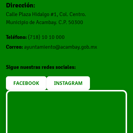
Dirección:
Calle Plaza Hidalgo #1, Col. Centro.
Municipio de Acambay. C.P. 50300
Teléfono:
(718) 10 10 000
Correo:
ayuntamiento@acambay.gob.mx
Sigue nuestras redes sociales:
FACEBOOK
INSTAGRAM