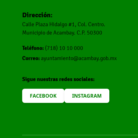
Dirección:
Calle Plaza Hidalgo #1, Col. Centro.
Municipio de Acambay. C.P. 50300
Teléfono:
(718) 10 10 000
Correo:
ayuntamiento@acambay.gob.mx
Sigue nuestras redes sociales:
FACEBOOK
INSTAGRAM